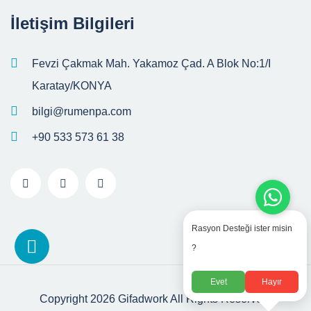
İletişim Bilgileri
Fevzi Çakmak Mah. Yakamoz Çad. A Blok No:1/I
Karatay/KONYA
bilgi@rumenpa.com
+90 533 573 61 38
Rasyon Desteği ister misin
?
Evet
Hayır
Copyright 2026
Gifadwork
All Rights Reserved.